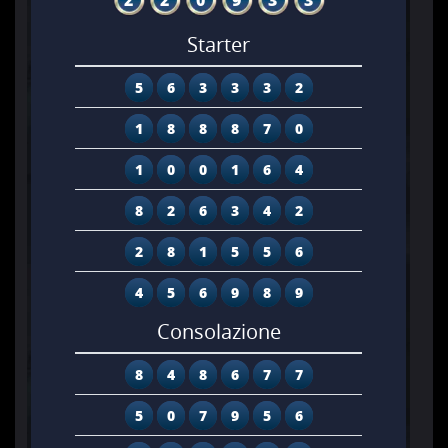
2
2
0
9
3
3
Starter
5
6
3
3
3
2
1
8
8
8
7
0
1
0
0
1
6
4
8
2
6
3
4
2
2
8
1
5
5
6
4
5
6
9
8
9
Consolazione
8
4
8
6
7
7
5
0
7
9
5
6