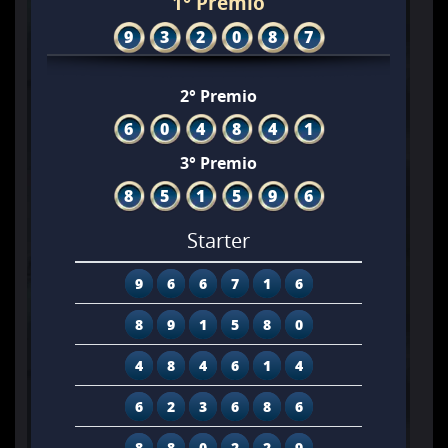
1° Premio
9
3
2
0
8
7
2° Premio
6
0
4
8
4
1
3° Premio
8
5
1
5
9
6
Starter
9
6
6
7
1
6
8
9
1
5
8
0
4
8
4
6
1
4
6
2
3
6
8
6
8
8
0
2
2
9