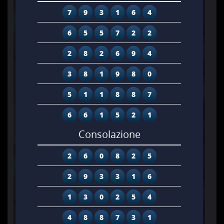
7
9
3
1
6
4
6
5
5
7
2
2
2
8
2
6
9
4
3
8
1
9
8
0
5
1
1
8
8
7
6
6
1
5
2
1
Consolazione
2
6
0
8
2
5
2
9
3
3
1
6
1
3
0
2
5
4
4
8
8
7
3
1