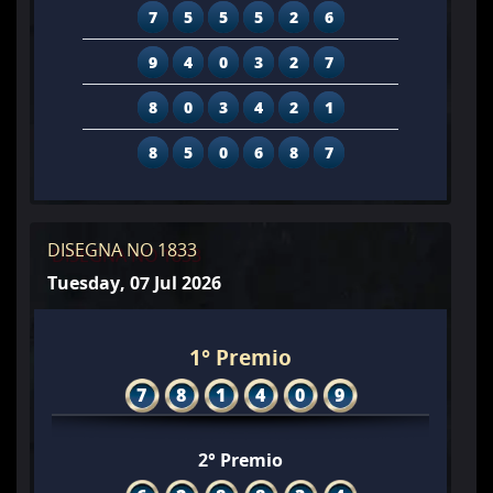
7
5
5
5
2
6
9
4
0
3
2
7
8
0
3
4
2
1
8
5
0
6
8
7
DISEGNA NO
1833
Tuesday, 07 Jul 2026
1° Premio
7
8
1
4
0
9
2° Premio