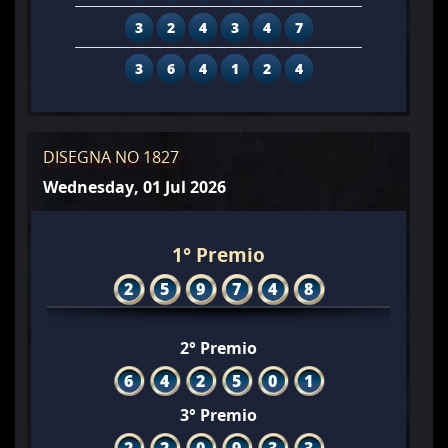
3
2
4
3
4
7
3
6
4
1
2
4
DISEGNA NO
1827
Wednesday, 01 Jul 2026
1° Premio
2
5
9
7
4
8
2° Premio
6
4
2
5
0
1
3° Premio