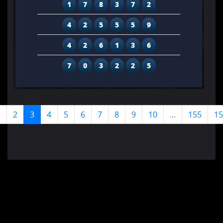
1
7
8
3
7
2
4
2
5
5
5
9
4
2
6
1
3
6
7
0
3
2
2
5
1
2
3
4
5
6
7
8
9
10
...
155
15