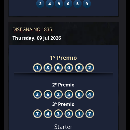
2
4
9
0
5
9
DISEGNA NO
1835
Thursday, 09 Jul 2026
1° Premio
1
8
6
0
8
2
2° Premio
3
6
2
5
0
4
3° Premio
7
4
3
9
1
7
Starter