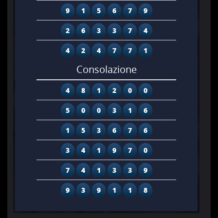
9
1
5
6
7
9
2
6
3
3
7
4
4
2
4
7
7
1
Consolazione
4
8
1
2
0
0
5
0
0
3
1
6
1
5
3
6
7
6
3
4
1
9
7
0
7
4
1
3
3
9
9
3
9
1
1
8