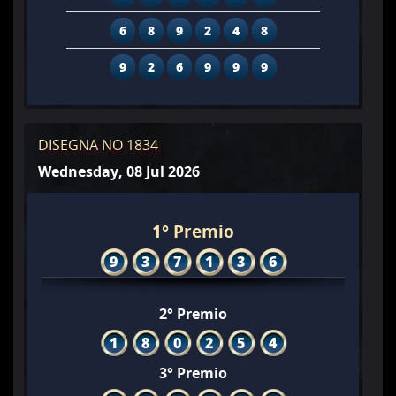
6
8
9
2
4
8
9
2
6
9
9
9
DISEGNA NO
1834
Wednesday, 08 Jul 2026
1° Premio
9
3
7
1
3
6
2° Premio
1
8
0
2
5
4
3° Premio