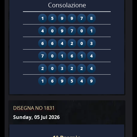
Consolazione
1
5
9
9
7
8
4
0
9
7
0
1
6
6
4
2
0
3
7
0
1
6
1
4
2
0
3
2
2
4
1
6
9
5
4
9
DISEGNA NO
1831
Sunday, 05 Jul 2026