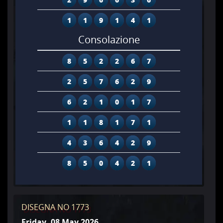
1
1
9
1
4
1
Consolazione
8
5
2
2
6
7
2
5
7
6
2
9
6
2
1
0
1
7
1
1
8
1
7
1
4
3
6
4
2
9
8
5
0
4
2
1
DISEGNA NO
1773
Friday, 08 May 2026