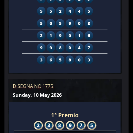
5
5
2
4
4
5
5
0
5
9
0
8
2
1
9
0
1
6
9
9
8
0
4
7
3
6
5
8
0
3
DISEGNA NO
1775
Sunday, 10 May 2026
1° Premio
2
3
8
9
7
5