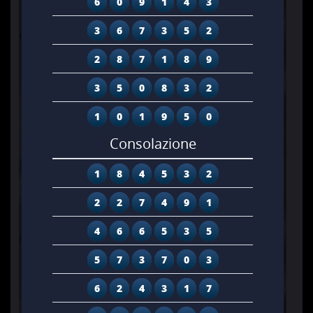
6
0
9
1
4
3
3
6
7
3
5
2
2
8
7
1
8
9
3
5
0
8
3
2
1
0
1
9
5
0
Consolazione
1
8
4
5
3
2
2
2
7
4
9
1
4
6
6
5
3
5
5
7
3
7
0
3
6
2
4
3
1
7