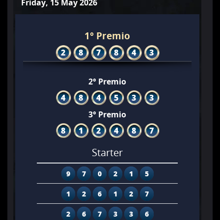
Friday, 15 May 2026
1° Premio
2
8
7
8
4
3
2° Premio
4
8
4
5
3
3
3° Premio
8
1
2
4
8
7
Starter
9
7
0
2
1
5
1
2
6
1
2
7
2
6
7
3
3
6