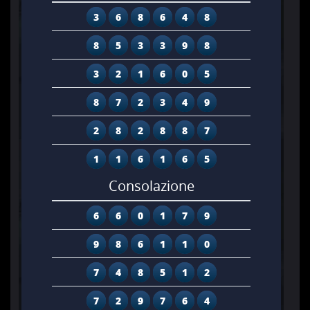
3
6
8
6
4
8
8
5
3
3
9
8
3
2
1
6
0
5
8
7
2
3
4
9
2
8
2
8
8
7
1
1
6
1
6
5
Consolazione
6
6
0
1
7
9
9
8
6
1
1
0
7
4
8
5
1
2
7
2
9
7
6
4