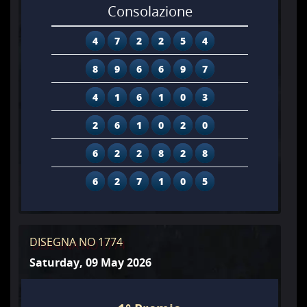
Consolazione
4
7
2
2
5
4
8
9
6
6
9
7
4
1
6
1
0
3
2
6
1
0
2
0
6
2
2
8
2
8
6
2
7
1
0
5
DISEGNA NO
1774
Saturday, 09 May 2026