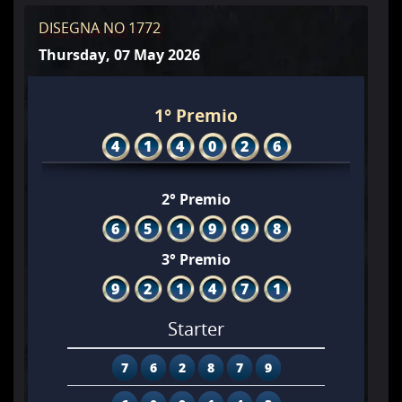
DISEGNA NO
1772
Thursday, 07 May 2026
1° Premio
4
1
4
0
2
6
2° Premio
6
5
1
9
9
8
3° Premio
9
2
1
4
7
1
Starter
7
6
2
8
7
9