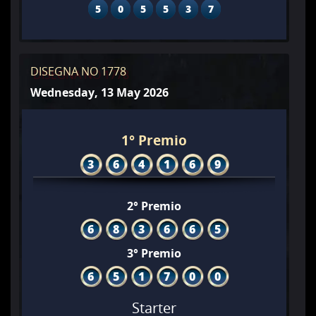
5
0
5
5
3
7
DISEGNA NO
1778
Wednesday, 13 May 2026
1° Premio
3
6
4
1
6
9
2° Premio
6
8
3
6
6
5
3° Premio
6
5
1
7
0
0
Starter