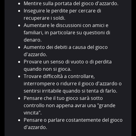
Mentire sulla portata del gioco d'azzardo.
Inseguire le perdite per cercare di
recuperare i soldi.
Aumentare le discussioni con amici e
familiari, in particolare su questioni di
denaro.
Aumento dei debiti a causa del gioco
d'azzardo.
Provare un senso di vuoto o di perdita
quando non si gioca.
Trovare difficoltà a controllare,
interrompere o ridurre il gioco d'azzardo o
sentirsi irritabile quando si tenta di farlo.
Pensare che il tuo gioco sarà sotto
controllo non appena avrai una "grande
vincita".
Pensare o parlare costantemente del gioco
d'azzardo.